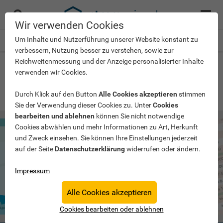
Menü
Suche
öffnen
Wir verwenden Cookies
Um Inhalte und Nutzerführung unserer Website konstant zu
Startseite
>
Über uns & Partner
verbessern, Nutzung besser zu verstehen, sowie zur
Reichweitenmessung und der Anzeige personalisierter Inhalte
Der Stromspiegel & seine
verwenden wir Cookies.
Partner
Durch Klick auf den Button
Alle Cookies akzeptieren
stimmen
Sie der Verwendung dieser Cookies zu. Unter
Cookies
bearbeiten und ablehnen
können Sie nicht notwendige
Cookies abwählen und mehr Informationen zu Art, Herkunft
und Zweck einsehen. Sie können Ihre Einstellungen jederzeit
Wer steckt hinter dem Stromspiegel?
auf der Seite
Datenschutzerklärung
widerrufen oder ändern.
Der Stromspiegel ist das Ergebnis eines breiten Bündnisses
von Verbraucherorganisationen, Wirtschaftsverbänden,
Impressum
Energieagenturen und Forschungseinrichtungen. Das
gemeinsame Ziel ist es, möglichst viele deutsche Haushalte
zum Stromsparen zu motivieren.
Alle Cookies akzeptieren
Cookies bearbeiten oder ablehnen