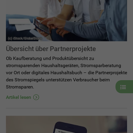
(c) iStock/GlobalStock
Übersicht über Partnerprojekte
Ob Kaufberatung und Produktübersicht zu
stromsparenden Haushaltsgeräten, Stromsparberatung
vor Ort oder digitales Haushaltsbuch – die Partnerprojekte
des Stromspiegels unterstützen Verbraucher beim
Liste
Stromsparen.
mit
weite
Artikel lesen
Artik
öffne