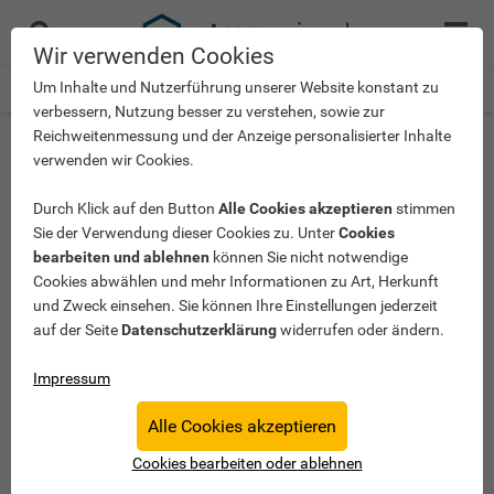
Menü
Suche
öffnen
Wir verwenden Cookies
Um Inhalte und Nutzerführung unserer Website konstant zu
>
Stromverbrauch verstehen
>
Stromverbrauch: 2-Personen-Haushalt
verbessern, Nutzung besser zu verstehen, sowie zur
Reichweitenmessung und der Anzeige personalisierter Inhalte
Stromverbrauch 2 Personen:
verwenden wir Cookies.
Durchschnitt & Kosten
Durch Klick auf den Button
Alle Cookies akzeptieren
stimmen
Sie der Verwendung dieser Cookies zu. Unter
Cookies
Welcher Stromverbrauch ist in einem Haushalt mit zwei
bearbeiten und ablehnen
können Sie nicht notwendige
Personen normal? Und welche Kosten fallen dafür an?
Cookies abwählen und mehr Informationen zu Art, Herkunft
und Zweck einsehen. Sie können Ihre Einstellungen jederzeit
Wir beantworten die wichtigsten Fragen und zeigen Ihnen,
auf der Seite
Datenschutzerklärung
widerrufen oder ändern.
wie Sie in Ihrem Zuhause einfach Stromkosten sparen
können.
Impressum
Alle Cookies akzeptieren
Ist Ihr Stromverbrauch auch zu hoch?
Cookies bearbeiten oder ablehnen
In wenigen Sekunden den eigenen Verbrauch berechnen