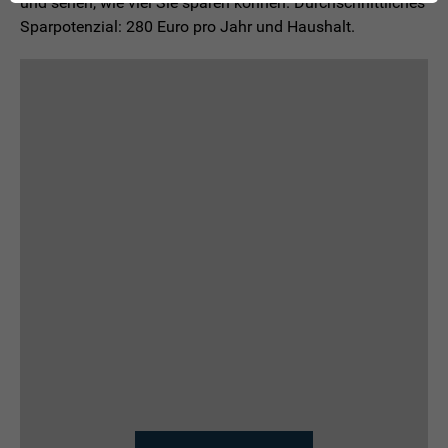
und sehen, wie viel Sie sparen können. Durchschnittliches
Sparpotenzial: 280 Euro pro Jahr und Haushalt.