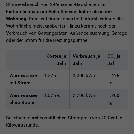
Stromverbrauch von 2-Personen-Haushalten
im
Einfamilienhaus im Schnitt etwas höher als in der
Wohnung
. Das liegt daran, dass im Einfamilienhaus die
Wohnfläche meist größer ist. Hinzu kommt noch der
Verbrauch von Gartengeräten, Außenbeleuchtung, Garage
oder der Strom für die Heizungspumpe.
Kosten je
Verbrauch je
CO
je
2
Jahr
Jahr
Jahr
Warmwasser
1.275 €
3.200 kWh
1.425
mit Strom
kg
Warmwasser
1.075 €
2.700 kWh
1.200
ohne Strom
kg
Bei einem durchschnittlichen Strompreis von 40 Cent je
Kilowattstunde.