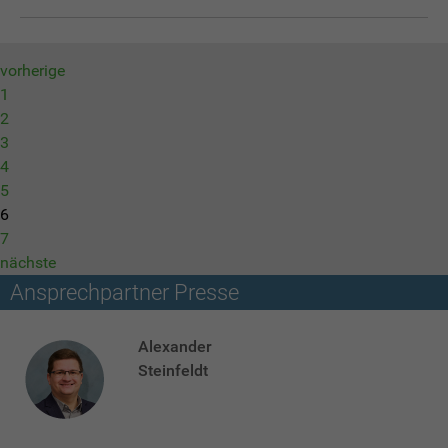
vorherige
1
2
3
4
5
6
7
nächste
Ansprechpartner Presse
Alexander
Steinfeldt