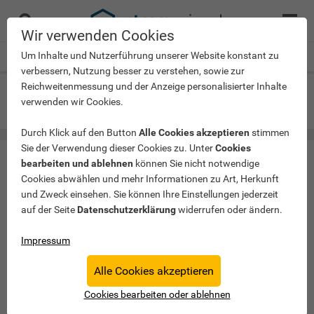
Menü
Suche
öffnen
Wir verwenden Cookies
Um Inhalte und Nutzerführung unserer Website konstant zu
Startseite
>
Presse
>
Pressespiegel
verbessern, Nutzung besser zu verstehen, sowie zur
Reichweitenmessung und der Anzeige personalisierter Inhalte
Wir in den Medien
verwenden wir Cookies.
Durch Klick auf den Button
Alle Cookies akzeptieren
stimmen
Sie der Verwendung dieser Cookies zu. Unter
Cookies
bearbeiten und ablehnen
können Sie nicht notwendige
Cookies abwählen und mehr Informationen zu Art, Herkunft
und Zweck einsehen. Sie können Ihre Einstellungen jederzeit
auf der Seite
Datenschutzerklärung
widerrufen oder ändern.
Impressum
Alle Cookies akzeptieren
Cookies bearbeiten oder ablehnen